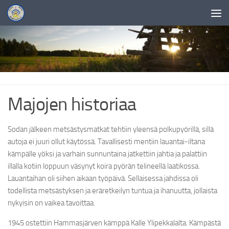
Skip to content
Majojen historiaa
Sodan jälkeen metsästysmatkat tehtiin yleensä polkupyörillä, sillä
autoja ei juuri ollut käytössä. Tavallisesti mentiin lauantai-iltana
kämpälle yöksi ja varhain sunnuntaina jatkettiin jahtia ja palattiin
illalla kotiin loppuun väsynyt koira pyörän telineellä laatikossa.
Lauantaihan oli siihen aikaan työpäivä. Sellaisessa jahdissa oli
todellista metsästyksen ja eräretkeilyn tuntua ja ihanuutta, jollaista
nykyisin on vaikea tavoittaa.
1945 ostettiin Hammasjärven kämppä Kalle Ylipekkalalta. Kämpästä