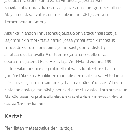
ja seuran naistoimikunta voi tarvittaessa järjestää esim.
kahvitarjoilua omalla kalustollaan jopa sadalle hengelle kerrallaan.
Majan omistavat yhtä suurin osuuksin metsästysseura ja
Tornionseudun Ampujat.
Alkunkarinlahden linnustonsuojelualue on valtakunnallisesti ja
laajemminkin merkittävä hanke, jossa ympäristön kunnostus
lintuvedeksi, luonnonsuojelu ja metsästys on yhdistetty
ainutlaatuisella tavalla. Aloitteentekijänä hankkeelle olivat
seuramme jäsenet Eero Heikkilä ja Veli Nylund vuonna 1992.
Lintuvesikunnostuksen ja alueella olevat rakenteet teki Lapin
ympäristökeskus. Hankkeen rahoitukseen osallistuivat EU:n Lintu-
Life-rahasto, Tornion kaupunki ja Lapin ympäristökeskus. Alueen
riistanhoidosta ja metsästyksen vartioinnista vastaa Tornionseudun
Metsästysseura ja alueella olevien rakenteiden kunnossapidosta
vastaa Tornion kaupunki.
Kartat
Pienriistan metsästyalueiden karttoja: