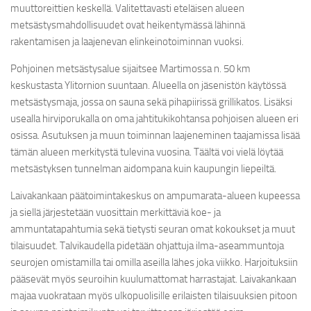
muuttoreittien keskellä. Valitettavasti eteläisen alueen
metsästysmahdollisuudet ovat heikentymässä lähinnä
rakentamisen ja laajenevan elinkeinotoiminnan vuoksi.
Pohjoinen metsästysalue sijaitsee Martimossa n. 50 km
keskustasta Ylitornion suuntaan. Alueella on jäsenistön käytössä
metsästysmaja, jossa on sauna sekä pihapiirissä grillikatos. Lisäksi
usealla hirviporukalla on oma jahtitukikohtansa pohjoisen alueen eri
osissa. Asutuksen ja muun toiminnan laajeneminen taajamissa lisää
tämän alueen merkitystä tulevina vuosina. Täältä voi vielä löytää
metsästyksen tunnelman aidompana kuin kaupungin liepeiltä.
Laivakankaan päätoimintakeskus on ampumarata-alueen kupeessa
ja siellä järjestetään vuosittain merkittäviä koe- ja
ammuntatapahtumia sekä tietysti seuran omat kokoukset ja muut
tilaisuudet. Talvikaudella pidetään ohjattuja ilma-aseammuntoja
seurojen omistamilla tai omilla aseilla lähes joka viikko. Harjoituksiin
pääsevät myös seuroihin kuulumattomat harrastajat. Laivakankaan
majaa vuokrataan myös ulkopuolisille erilaisten tilaisuuksien pitoon