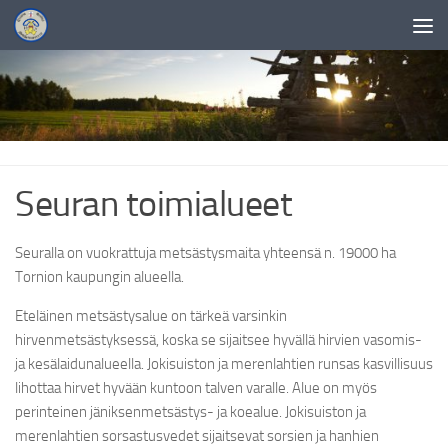
Skip to content
Seuran toimialueet
Seuralla on vuokrattuja metsästysmaita yhteensä n. 19000 ha
Tornion kaupungin alueella.
Eteläinen metsästysalue on tärkeä varsinkin
hirvenmetsästyksessä, koska se sijaitsee hyvällä hirvien vasomis-
ja kesälaidunalueella. Jokisuiston ja merenlahtien runsas kasvillisuus
lihottaa hirvet hyvään kuntoon talven varalle. Alue on myös
perinteinen jäniksenmetsästys- ja koealue. Jokisuiston ja
merenlahtien sorsastusvedet sijaitsevat sorsien ja hanhien