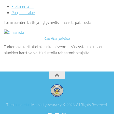
Eteläinen alue
Pohjoinen al
ue
Toimialueiden karttoja löytyy myös omariista palvelusta.
Oma riista -palveluun
Tarkempia karttatietoja sekä hirvenmetsästystä koskevien
alueiden karttoja voi tiedustella rahastonhoitajalta.
Tornionseudun Metsästysseura r.y. © 2026. All Rights Reserved.